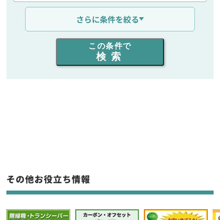
通信距離を選ぶ
さらに条件を絞る
出力を選ぶ
この条件で
検索
同時通話人数を選ぶ
販売
/
レンタル
/
リース
新品
/
中古
生産終了品を含む
フリーワード入力(製品名等)
その他お役立ち情報
選択条件をリセット