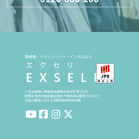
無線機・トランシーバー・インカムなら
一社)全国陸上無線協会関東支部会員 第245号
総務省 販売代理店届出制度 代理店届出番号C1909977
外国公館等に対する消費税免除指定店舗