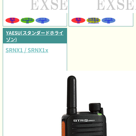
販売
レンタル
リース
販売
同等製品
リース
可
可
可
可
レンタル
可
YAESU(スタンダードホライ
ゾン)
SRNX1 / SRNX1x