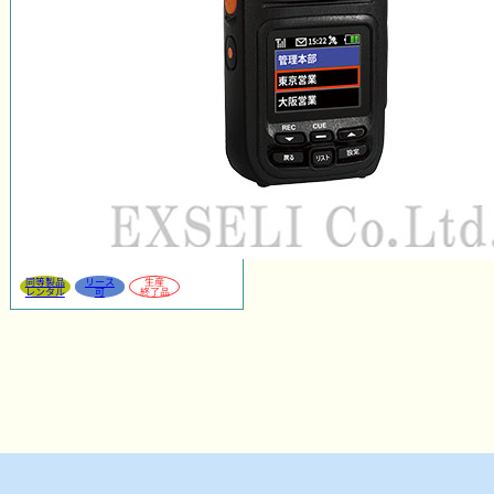
同等製品
リース
生産
レンタル
可
終了品