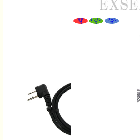
販売
レンタル
リース
可
可
可