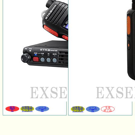
販売
同等製品
リース
同等製品
リース
生産
可
レンタル
可
レンタル
可
終了品