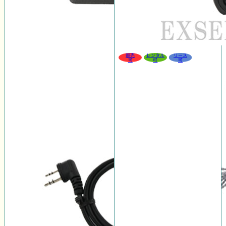
販売
レンタル
リース
可
可
可