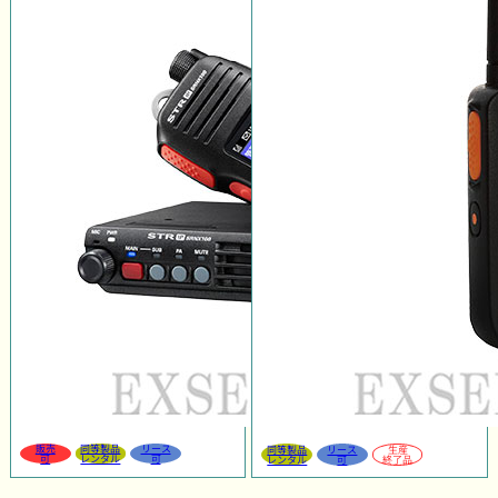
販売
同等製品
リース
同等製品
リース
生産
可
レンタル
可
レンタル
可
終了品