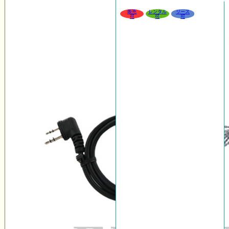
販売
レンタル
リース
可
可
可