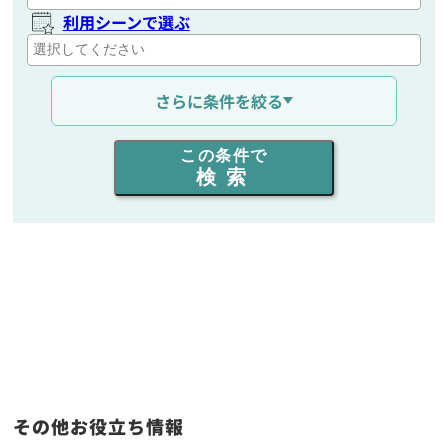
利用シーンで選ぶ
通信距離を選ぶ
さらに条件を絞る
出力を選ぶ
この条件で
検索
同時通話人数を選ぶ
販売
/
レンタル
/
リース
新品
/
中古
生産終了品を含む
フリーワード入力(製品名等)
その他お役立ち情報