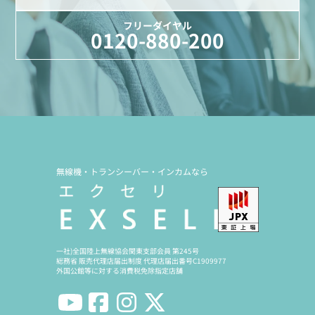
フリーダイヤル
0120-880-200
無線機・トランシーバー・インカムなら
一社)全国陸上無線協会関東支部会員 第245号
総務省 販売代理店届出制度 代理店届出番号C1909977
外国公館等に対する消費税免除指定店舗