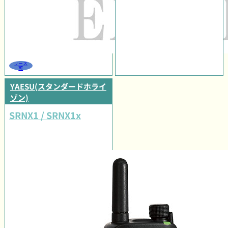
リース
可
YAESU(スタンダードホライ
ゾン)
SRNX1 / SRNX1x