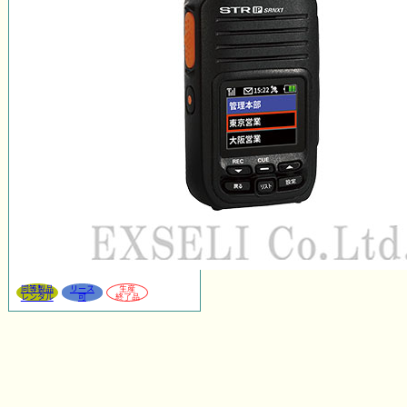
同等製品
リース
生産
レンタル
可
終了品