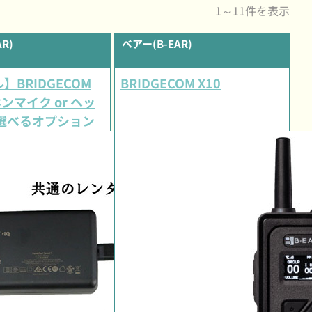
1～11件を表示
R)
ベアー(B-EAR)
】BRIDGECOM
BRIDGECOM X10
ンマイク or ヘッ
 選べるオプション