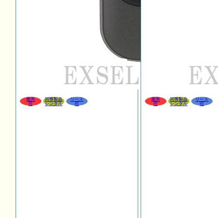
販売
同等製品
リース
販売
同等製品
リース
可
レンタル
可
可
レンタル
可