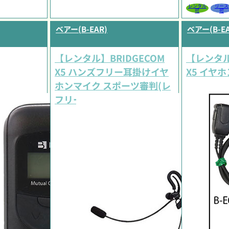
レンタル
リース
可
可
ベアー(B-EAR)
ベアー(B-EA
【レンタル】BRIDGECOM
【レンタル
X5 ハンズフリー耳掛けイヤ
X5 イヤ
ホンマイク スポーツ審判(レ
フリー)セット