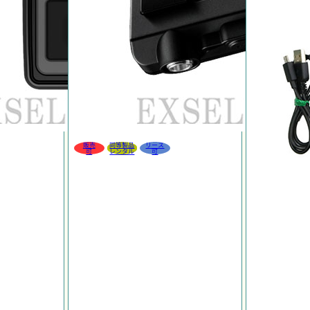
販売
同等製品
リース
可
レンタル
可