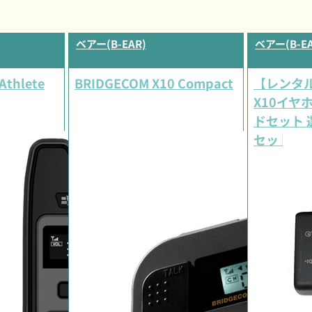
ベアー(B-EAR)
ベアー(B-EA
Athlete
BRIDGECOM X10 Compact
【レンタル
X10イヤホ
ドセット
セット