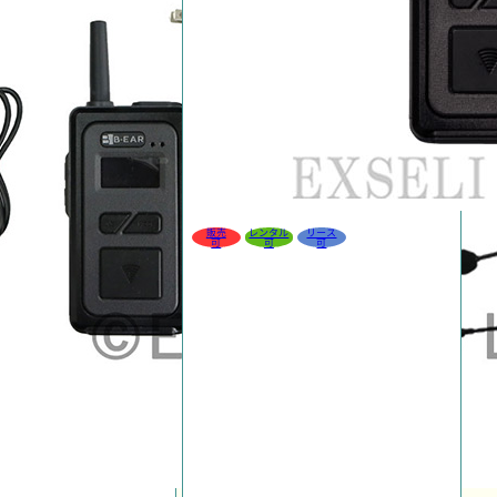
販売
レンタル
リース
可
可
可