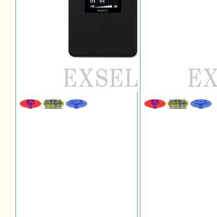
販売
同等製品
リース
販売
同等製品
リース
可
レンタル
可
可
レンタル
可