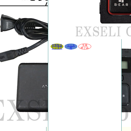
同等製品
リース
生産
レンタル
可
終了品