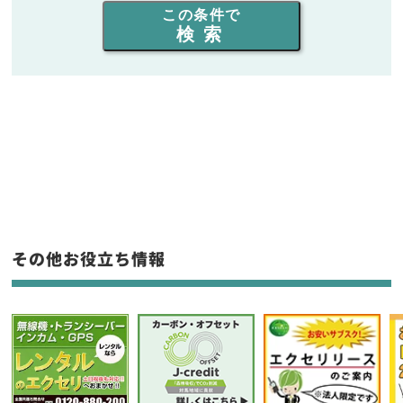
この条件で
検索
同時通話人数を選ぶ
販売
/
レンタル
/
リース
新品
/
中古
生産終了品を含む
フリーワード入力(製品名等)
その他お役立ち情報
選択条件をリセット