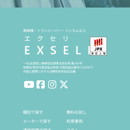
無線機・トランシーバー・インカムなら
一社)全国陸上無線協会関東支部会員 第245号
総務省 販売代理店届出制度 代理店届出番号C1909977
外国公館等に対する消費税免除指定店舗
種別で探す
無料お試し
メーカーで探す
利用事例