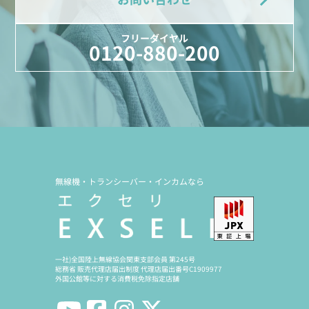
フリーダイヤル
0120-880-200
無線機・トランシーバー・インカムなら
一社)全国陸上無線協会関東支部会員 第245号
総務省 販売代理店届出制度 代理店届出番号C1909977
外国公館等に対する消費税免除指定店舗