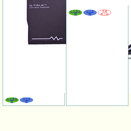
レンタル
リース
生産
可
可
終了品
レンタル
リース
可
可