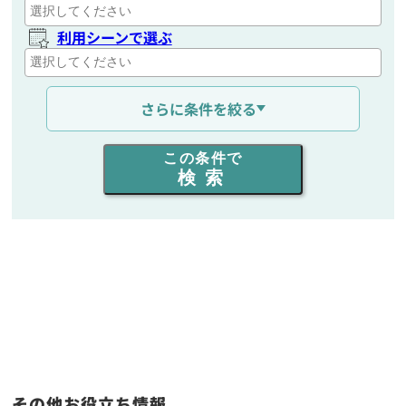
利用シーンで選ぶ
通信距離を選ぶ
さらに条件を絞る
出力を選ぶ
この条件で
検索
同時通話人数を選ぶ
販売
/
レンタル
/
リース
新品
/
中古
生産終了品を含む
フリーワード入力(製品名等)
その他お役立ち情報