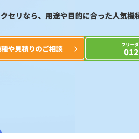
エクセリなら、用途や目的に合った
人気機
フリーダ
機種や見積りのご相談
012