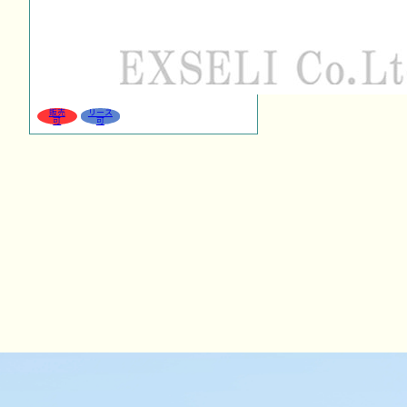
販売
リース
可
可