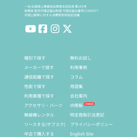
一社)全国陸上無線協会関東支部会員 第245号
総務省 販売代理店届出制度 代理店届出番号C1909977
外国公館等に対する消費税免除指定店舗
種別で探す
無料お試し
メーカーで探す
利用事例
通信距離で探す
コラム
性能で探す
用語集
利用業種で探す
会社案内
アクセサリ・パーツ
IR情報
無線機レンタル
特定商取引法表記
リースする(サブスク)
プライバシーポリシー
中古で購入する
English Site