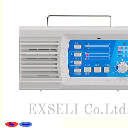
販売
リース
可
可