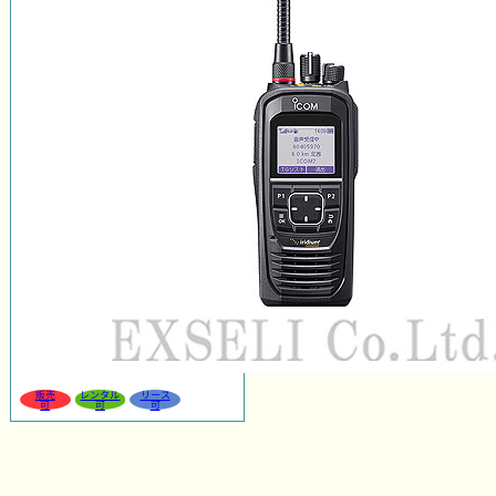
販売
レンタル
リース
可
可
可