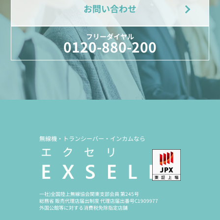
お問い合わせ
フリーダイヤル
0120-880-200
無線機・トランシーバー・インカムなら
一社)全国陸上無線協会関東支部会員 第245号
総務省 販売代理店届出制度 代理店届出番号C1909977
外国公館等に対する消費税免除指定店舗