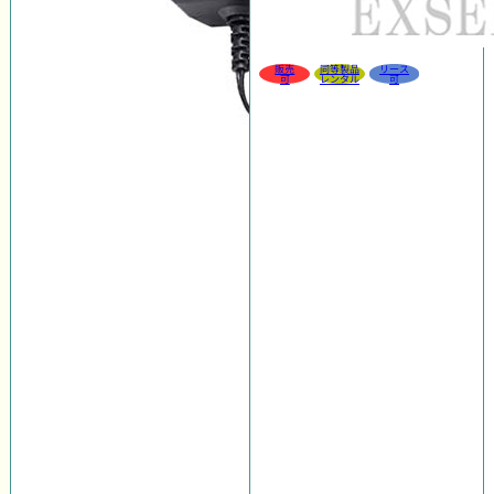
販売
同等製品
リース
可
レンタル
可