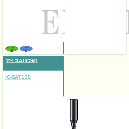
レンタル
リース
可
可
アイコム(ICOM)
IC-SAT100