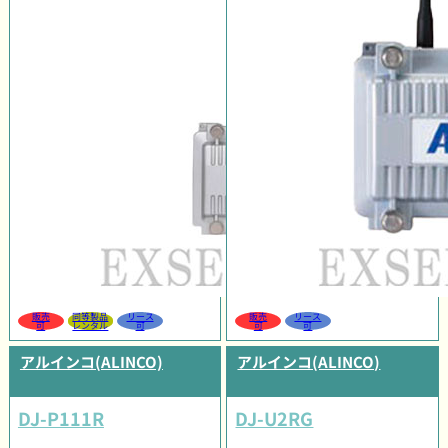
販売
同等製品
リース
販売
リース
可
レンタル
可
可
可
アルインコ(ALINCO)
アルインコ(ALINCO)
DJ-P111R
DJ-U2RG