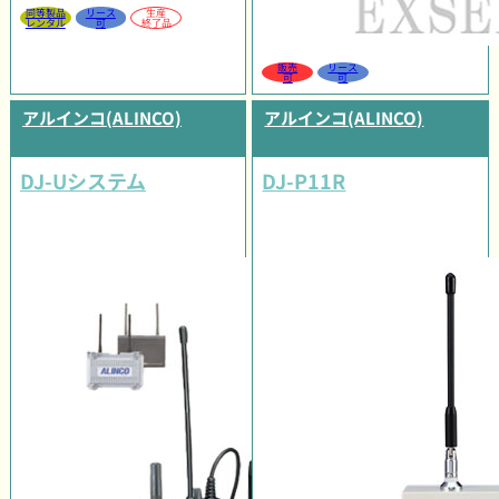
同等製品
リース
生産
レンタル
可
終了品
販売
リース
可
可
アルインコ(ALINCO)
アルインコ(ALINCO)
DJ-Uシステム
DJ-P11R