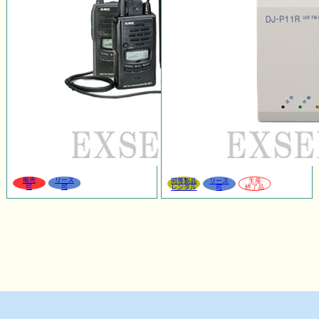
販売
リース
同等製品
リース
生産
可
可
レンタル
可
終了品