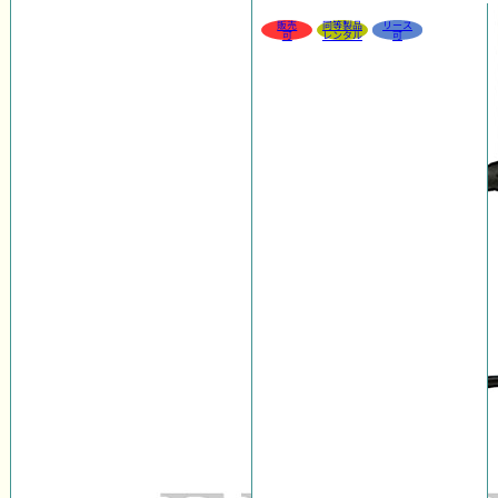
販売
同等製品
リース
可
レンタル
可