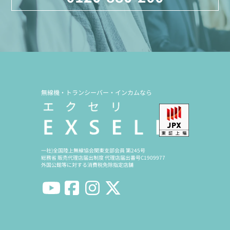
無線機・トランシーバー・インカムなら
一社)全国陸上無線協会関東支部会員 第245号
総務省 販売代理店届出制度 代理店届出番号C1909977
外国公館等に対する消費税免除指定店舗