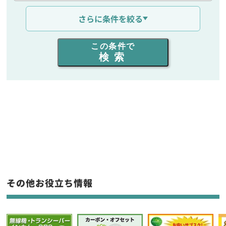
通信距離を選ぶ
さらに条件を絞る
出力を選ぶ
この条件で
検索
同時通話人数を選ぶ
販売
/
レンタル
/
リース
新品
/
中古
生産終了品を含む
フリーワード入力(製品名等)
その他お役立ち情報
選択条件をリセット