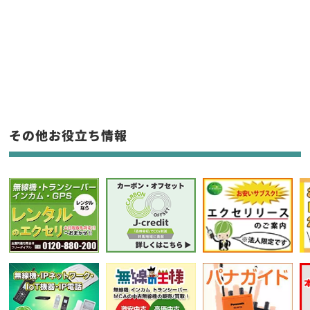
販売
/
レンタル
/
リース
新品
/
中古
生産終了品を含む
フリーワード入力(製品名等)
その他お役立ち情報
選択条件をリセット