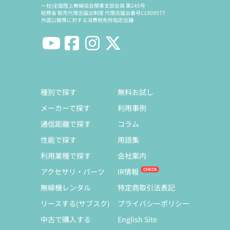
一社)全国陸上無線協会関東支部会員 第245号
総務省 販売代理店届出制度 代理店届出番号C1909977
外国公館等に対する消費税免除指定店舗
種別で探す
無料お試し
メーカーで探す
利用事例
通信距離で探す
コラム
性能で探す
用語集
利用業種で探す
会社案内
アクセサリ・パーツ
IR情報
無線機レンタル
特定商取引法表記
リースする(サブスク)
プライバシーポリシー
中古で購入する
English Site