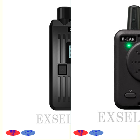
販売
リース
販売
リース
可
可
可
可