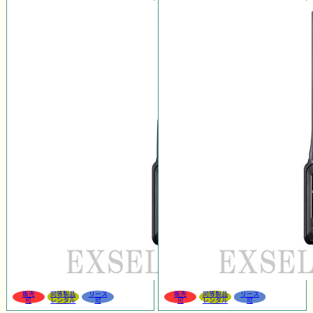
販売
同等製品
リース
販売
同等製品
リース
可
レンタル
可
可
レンタル
可