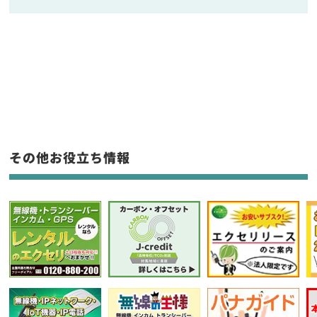
販売
/
レンタル
/
リース
新品
/
中古
生産終了品を含む
フリーワード入力(製品名等)
その他お役立ち情報
選択条件をリセット