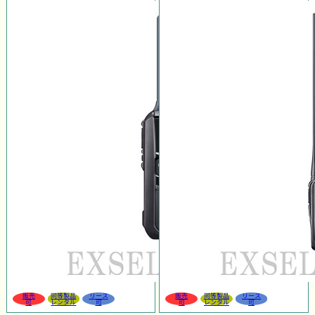
販売
同等製品
リース
販売
同等製品
リース
可
レンタル
可
可
レンタル
可