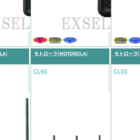
販売
同等製品
リース
同等製品
リース
可
レンタル
可
レンタル
可
LA)
モトローラ(MOTOROLA)
モトローラ(M
CL40
CL08