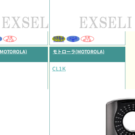
生産
同等製品
リース
生産
終了品
レンタル
可
終了品
OTOROLA)
モトローラ(MOTOROLA)
CL1K