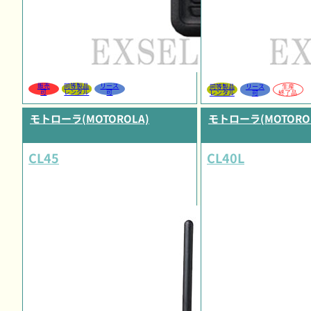
販売
同等製品
リース
同等製品
リース
生産
可
レンタル
可
レンタル
可
終了品
モトローラ(MOTOROLA)
モトローラ(MOTORO
CL45
CL40L