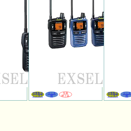
同等製品
リース
生産
同等製品
リース
レンタル
可
終了品
レンタル
可