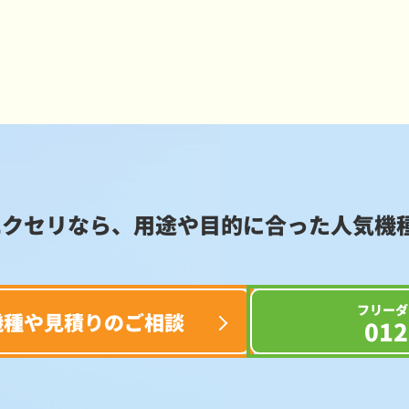
エクセリなら、用途や目的に合った
人気機
フリーダ
機種や見積りのご相談
012