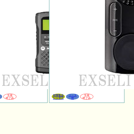
生産
同等製品
リース
生産
終了品
レンタル
可
終了品