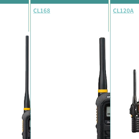
CL168
CL120A