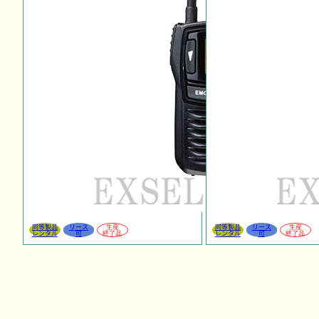
同等製品
リース
生産
同等製品
リース
生産
レンタル
可
終了品
レンタル
可
終了品