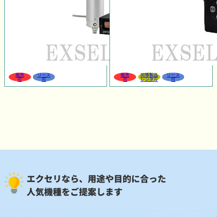
販売
リース
販売
同等製品
リース
可
可
可
レンタル
可
エクセリなら、用途や目的に合った
人気機種をご提案します