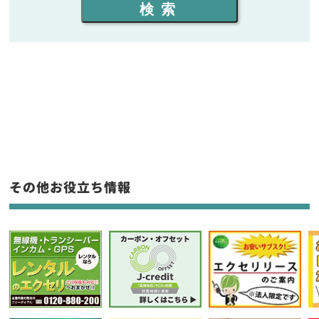
検索
同時通話人数を選ぶ
販売
/
レンタル
/
リース
新品
/
中古
生産終了品を含む
フリーワード入力(製品名等)
その他お役立ち情報
選択条件をリセット