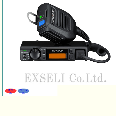
販売
リース
可
可