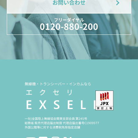
お問い合わせ
フリーダイヤル
0120-880-200
無線機・トランシーバー・インカムなら
一社)全国陸上無線協会関東支部会員 第245号
総務省 販売代理店届出制度 代理店届出番号C1909977
外国公館等に対する消費税免除指定店舗