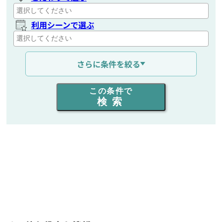
利用シーンで選ぶ
通信距離を選ぶ
さらに条件を絞る
出力を選ぶ
この条件で
検索
同時通話人数を選ぶ
販売
/
レンタル
/
リース
新品
/
中古
生産終了品を含む
フリーワード入力(製品名等)