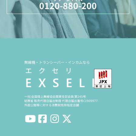
0120-880-200
無線機・トランシーバー・インカムなら
一社)全国陸上無線協会関東支部会員 第245号
総務省 販売代理店届出制度 代理店届出番号C1909977
外国公館等に対する消費税免除指定店舗