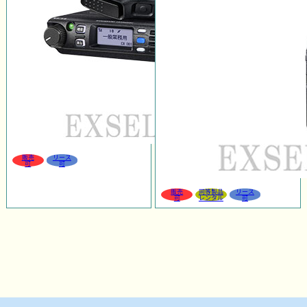
販売
リース
可
可
販売
同等製品
リース
可
レンタル
可