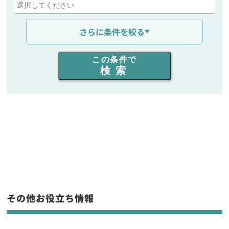
通信距離を選ぶ
さらに条件を絞る
出力を選ぶ
この条件で
検索
同時通話人数を選ぶ
販売
/
レンタル
/
リース
新品
/
中古
生産終了品を含む
フリーワード入力(製品名等)
その他お役立ち情報