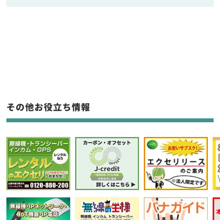
販売
/
レンタル
/
リース
新品
/
中古
生産終了品を含む
フリーワード入力(製品名等)
その他お役立ち情報
選択条件をリセット