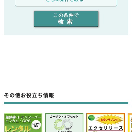
出力を選ぶ
この条件で
検索
同時通話人数を選ぶ
販売
/
レンタル
/
リース
新品
/
中古
生産終了品を含む
フリーワード入力(製品名等)
その他お役立ち情報
選択条件をリセット