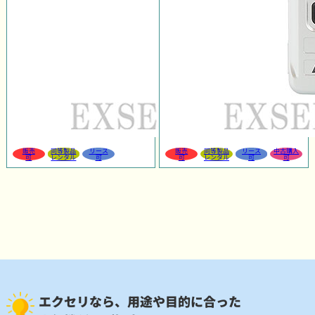
販売
同等製品
リース
販売
同等製品
リース
中古購入
可
レンタル
可
可
レンタル
可
可
エクセリなら、用途や目的に合った