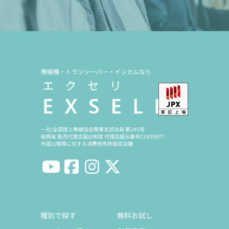
無線機・トランシーバー・インカムなら
一社)全国陸上無線協会関東支部会員 第245号
総務省 販売代理店届出制度 代理店届出番号C1909977
外国公館等に対する消費税免除指定店舗
種別で探す
無料お試し