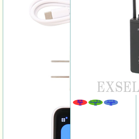
販売
レンタル
リース
可
可
可