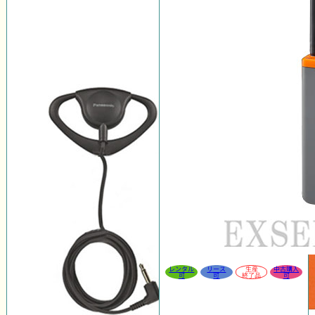
レンタル
リース
生産
中古購入
可
可
終了品
可