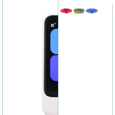
販売
同等製品
リース
可
レンタル
可