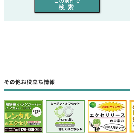
この条件で
検索
同時通話人数を選ぶ
販売
/
レンタル
/
リース
新品
/
中古
生産終了品を含む
フリーワード入力(製品名等)
その他お役立ち情報
選択条件をリセット