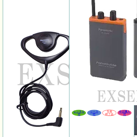
レンタル
リース
生産
中古購入
可
可
終了品
可