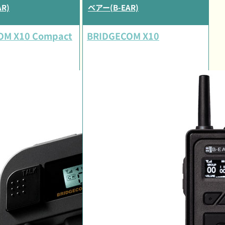
R)
ベアー(B-EAR)
OM X10 Compact
BRIDGECOM X10