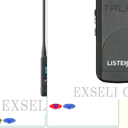
販売
リース
可
可
品
リース
ル
可