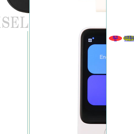
販売
同等製
可
レンタ