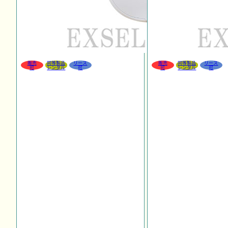
販売
同等製品
リース
販売
同等製品
リース
可
レンタル
可
可
レンタル
可