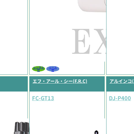
レンタル
リース
可
可
エフ・アール・シー(F.R.C)
アルインコ(A
FC-GT13
DJ-P400