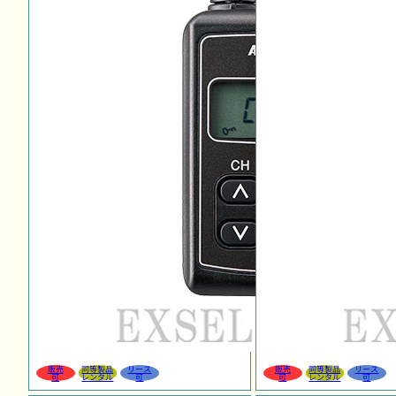
販売
同等製品
リース
販売
同等製品
リース
可
レンタル
可
可
レンタル
可