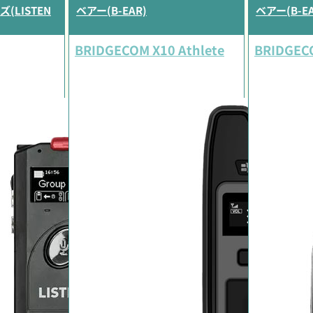
LISTEN
ベアー(B-EAR)
ベアー(B-EA
BRIDGECOM X10 Athlete
BRIDGEC