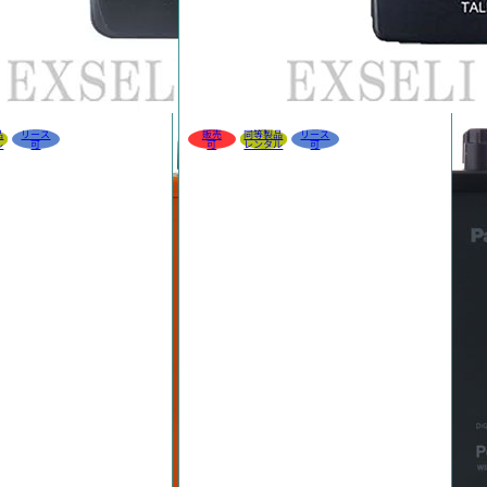
品
リース
販売
同等製品
リース
ル
可
可
レンタル
可