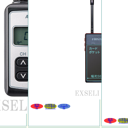
販売
同等製品
リース
可
レンタル
可
販売
同等製
可
レンタ