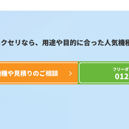
エクセリなら、用途や目的に合った
人気機
フリーダ
機種や見積りのご相談
012