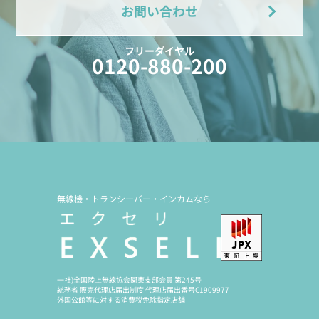
お問い合わせ
フリーダイヤル
0120-880-200
無線機・トランシーバー・インカムなら
一社)全国陸上無線協会関東支部会員 第245号
総務省 販売代理店届出制度 代理店届出番号C1909977
外国公館等に対する消費税免除指定店舗