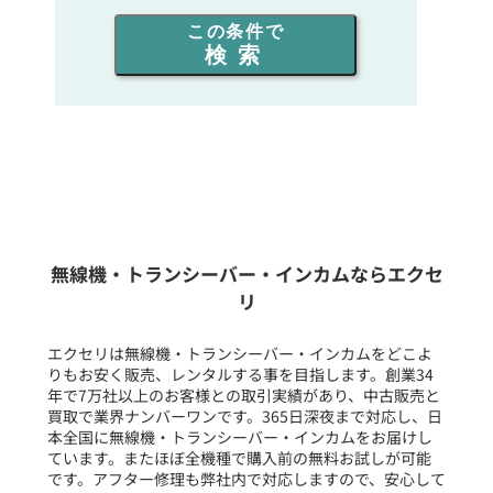
出力を選ぶ
この条件で
検索
同時通話人数を選ぶ
販売
/
レンタル
/
リース
新品
/
中古
生産終了品を含む
無線機・トランシーバー・インカムならエクセ
リ
フリーワード入力(製品名等)
エクセリは無線機・トランシーバー・インカムをどこよ
りもお安く販売、レンタルする事を目指します。創業34
年で7万社以上のお客様との取引実績があり、中古販売と
選択条件をリセット
買取で業界ナンバーワンです。365日深夜まで対応し、日
本全国に無線機・トランシーバー・インカムをお届けし
ています。またほぼ全機種で購入前の無料お試しが可能
です。アフター修理も弊社内で対応しますので、安心して