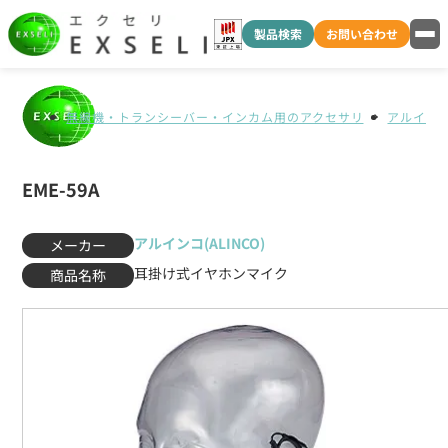
製品検索
お問い合わせ
無線機・トランシーバー・インカム用のアクセサリ
アルインコ(
EME-59A
アルインコ(ALINCO)
メーカー
耳掛け式イヤホンマイク
商品名称