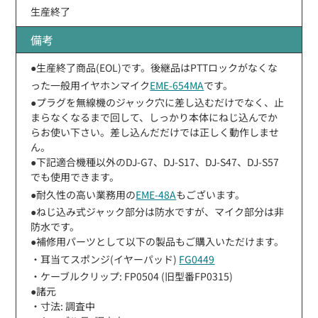
生産終了
備考
●生産終了商品(EOL)です。後継品はPTTロックがなくな
った一般用イヤホンマイク
EME-654MA
です。
●プラグを無線機のジャック穴に差し込むだけでなく、止
まらなくなるまで回して、しっかり本体にねじ込んでか
らお使い下さい。差し込んだだけでは正しく動作しませ
ん。
●下記適合機種以外のDJ-G7、DJ-S17、DJ-S47、DJ-S57
でも使用できます。
●耐久性の高い業務用の
EME-48A
もございます。
●ねじ込み式ジャック部分は防水ですが、マイク部分は非
防水です。
●補修用パーツとして以下の製品もご購入いただけます。
・耳当てスポンジ(イヤーパッド)
FG0449
・ケーブルクリップ: FP0504 (旧型番FP0315)
●諸元
・寸法: 調査中