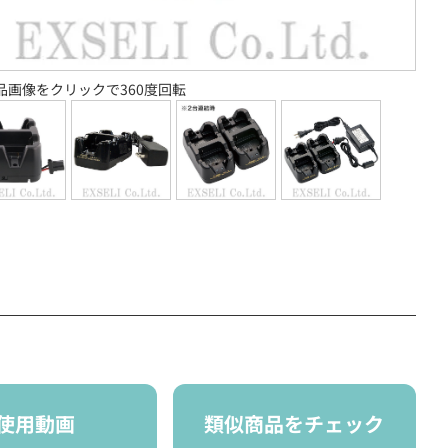
品画像をクリックで360度回転
使用動画
類似商品をチェック