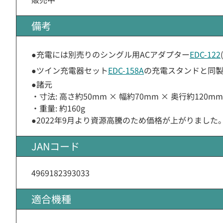
備考
●充電には別売りのシングル用ACアダプター
EDC-122
●ツイン充電器セット
EDC-158A
の充電スタンドと同製
●諸元
・寸法: 高さ約50mm × 幅約70mm × 奥行約120mm
・重量: 約160g
●2022年9月より資源高騰のため価格が上がりました
JANコード
4969182393033
適合機種