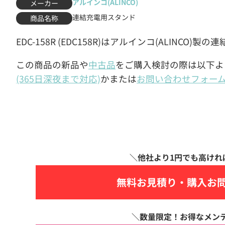
アルインコ(ALINCO)
メーカー
連結充電用スタンド
商品名称
EDC-158R (EDC158R)はアルインコ(ALINCO
この商品の新品や
中古品
をご購入検討の際は以下よ
(365日深夜まで対応)
かまたは
お問い合わせフォー
無料お見積り・
購入お