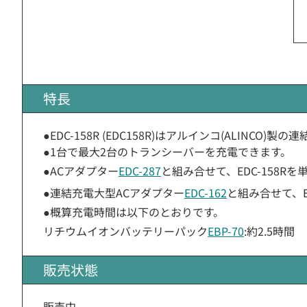
特長
●EDC-158R (EDC158R)はアルインコ(ALINCO)
●1台で最大2台のトランシーバーを充電できます。
●ACアダプター
EDC-287
と組み合せて、EDC-158R
●連結充電大型ACアダプター
EDC-162
と組み合せて、E
●概算充電時間は以下のとおりです。
リチウムイオンバッテリーパック
EBP-70
:約2.5時間
販売状態
販売中