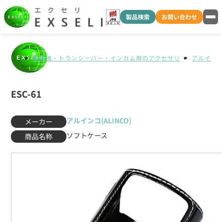
製品検索
お問い合わせ
無線機・トランシーバー・インカム用のアクセサリ
アルインコ(
ESC-61
アルインコ(ALINCO)
メーカー
ソフトケース
商品名称