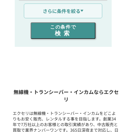
通信距離を選ぶ
さらに条件を絞る
出力を選ぶ
この条件で
検索
同時通話人数を選ぶ
販売
/
レンタル
/
リース
新品
/
中古
生産終了品を含む
無線機・トランシーバー・インカムならエクセ
リ
フリーワード入力(製品名等)
エクセリは無線機・トランシーバー・インカムをどこよ
りもお安く販売、レンタルする事を目指します。創業34
年で7万社以上のお客様との取引実績があり、中古販売と
選択条件をリセット
買取で業界ナンバーワンです。365日深夜まで対応し、日