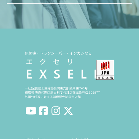
無線機・トランシーバー・インカムなら
一社)全国陸上無線協会関東支部会員 第245号
総務省 販売代理店届出制度 代理店届出番号C1909977
外国公館等に対する消費税免除指定店舗