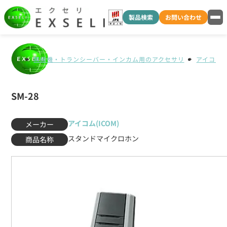
製品検索
お問い合わせ
無線機・トランシーバー・インカム用のアクセサリ
アイコム(I
SM-28
アイコム(ICOM)
メーカー
スタンドマイクロホン
商品名称