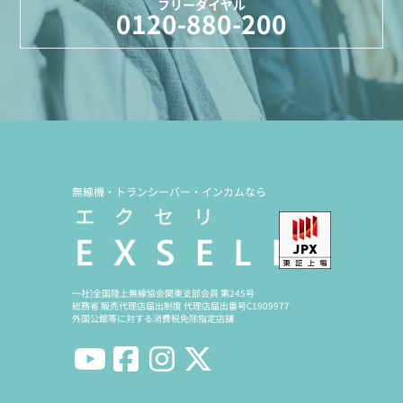
フリーダイヤル
0120-880-200
無線機・トランシーバー・インカムなら
一社)全国陸上無線協会関東支部会員 第245号
総務省 販売代理店届出制度 代理店届出番号C1909977
外国公館等に対する消費税免除指定店舗