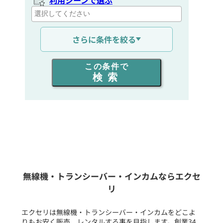
通信距離を選ぶ
さらに条件を絞る
出力を選ぶ
この条件で
検索
同時通話人数を選ぶ
販売
/
レンタル
/
リース
新品
/
中古
生産終了品を含む
無線機・トランシーバー・インカムならエクセ
リ
フリーワード入力(製品名等)
エクセリは無線機・トランシーバー・インカムをどこよ
りもお安く販売、レンタルする事を目指します。創業34