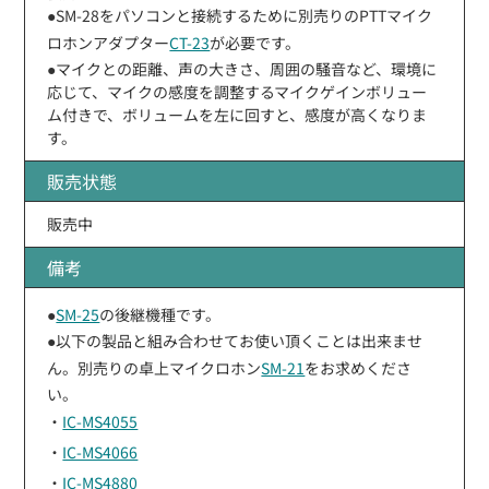
●SM-28をパソコンと接続するために別売りのPTTマイク
ロホンアダプター
CT-23
が必要です。
●マイクとの距離、声の大きさ、周囲の騒音など、環境に
応じて、マイクの感度を調整するマイクゲインボリュー
ム付きで、ボリュームを左に回すと、感度が高くなりま
す。
販売状態
販売中
備考
●
SM-25
の後継機種です。
●以下の製品と組み合わせてお使い頂くことは出来ませ
ん。別売りの卓上マイクロホン
SM-21
をお求めくださ
い。
・
IC-MS4055
・
IC-MS4066
・
IC-MS4880