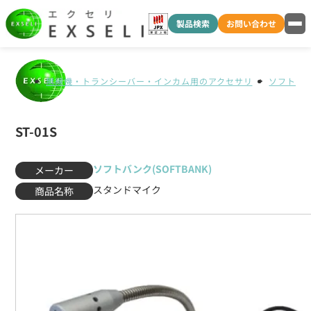
製品検索
お問い合わせ
無線機・トランシーバー・インカム用のアクセサリ
ソフトバンク
ST-01S
ソフトバンク(SOFTBANK)
メーカー
スタンドマイク
商品名称