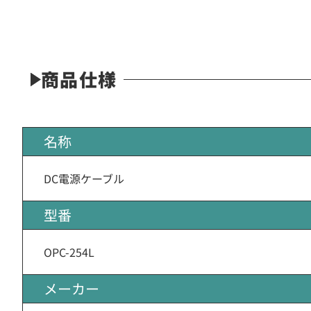
商品仕様
名称
DC電源ケーブル
型番
OPC-254L
メーカー