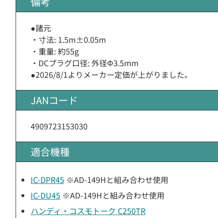
備考
●諸元
・寸法: 1.5m±0.05m
・重量: 約55g
・DCプラグ口径: 外径Φ3.5mm
●2026/8/1よりメーカー定価が上がりました。
JANコード
4909723153030
適合機種
IC-DPR45
※AD-149Hと組み合わせ使用
IC-DU45
※AD-149Hと組み合わせ使用
ハンディ・コスモトーク C250TR