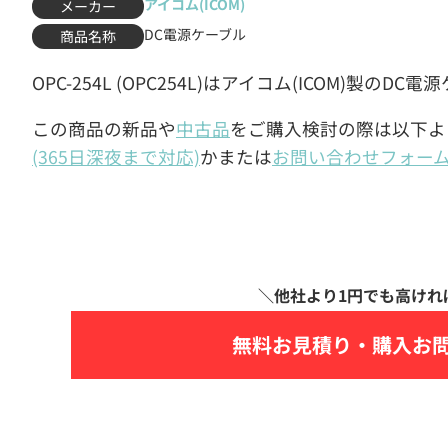
アイコム(ICOM)
メーカー
DC電源ケーブル
商品名称
OPC-254L (OPC254L)はアイコム(ICOM)製のD
この商品の新品や
中古品
をご購入検討の際は以下よ
(365日深夜まで対応)
かまたは
お問い合わせフォー
無料お見積り・
購入お