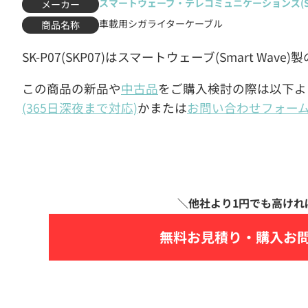
スマートウェーブ・テレコミュニケーションズ(Sma
メーカー
車載用シガライターケーブル
商品名称
SK-P07(SKP07)はスマートウェーブ(Smart W
この商品の新品や
中古品
をご購入検討の際は以下よ
(365日深夜まで対応)
かまたは
お問い合わせフォー
無料お見積り・
購入お