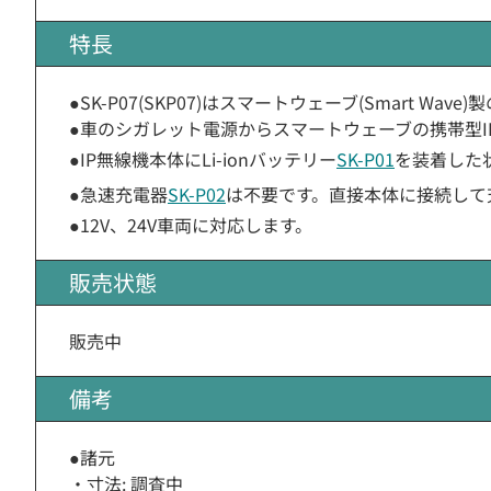
特長
●SK-P07(SKP07)はスマートウェーブ(Smart W
●車のシガレット電源からスマートウェーブの携帯型I
●IP無線機本体にLi-ionバッテリー
SK-P01
を装着した
●急速充電器
SK-P02
は不要です。直接本体に接続して
●12V、24V車両に対応します。
販売状態
販売中
備考
●諸元
・寸法: 調査中