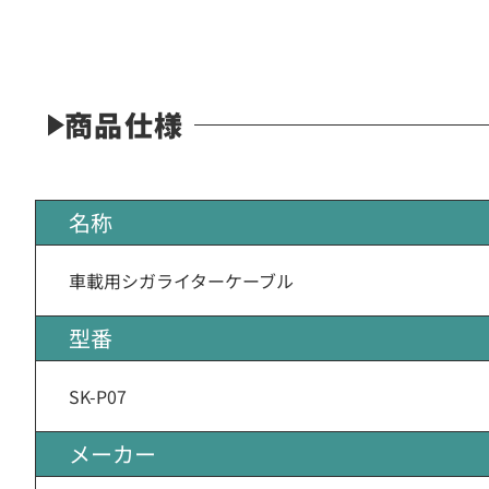
商品仕様
名称
車載用シガライターケーブル
型番
SK-P07
メーカー