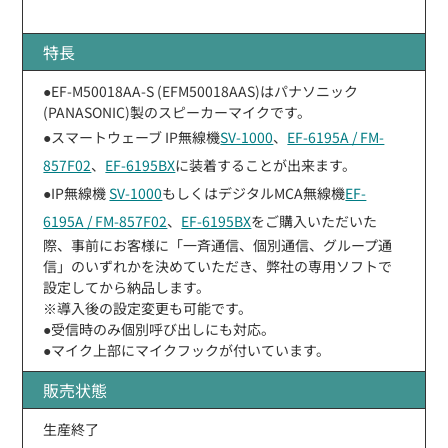
特長
●EF-M50018AA-S (EFM50018AAS)はパナソニック
(PANASONIC)製のスピーカーマイクです。
●スマートウェーブ IP無線機
SV-1000
、
EF-6195A / FM-
857F02
、
EF-6195BX
に装着することが出来ます。
●IP無線機
SV-1000
もしくはデジタルMCA無線機
EF-
6195A / FM-857F02
、
EF-6195BX
をご購入いただいた
際、事前にお客様に「一斉通信、個別通信、グループ通
信」のいずれかを決めていただき、弊社の専用ソフトで
設定してから納品します。
※導入後の設定変更も可能です。
●受信時のみ個別呼び出しにも対応。
●マイク上部にマイクフックが付いています。
販売状態
生産終了