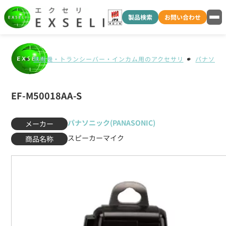
製品検索
お問い合わせ
無線機・トランシーバー・インカム用のアクセサリ
パナソニック
EF-M50018AA-S
パナソニック(PANASONIC)
メーカー
スピーカーマイク
商品名称