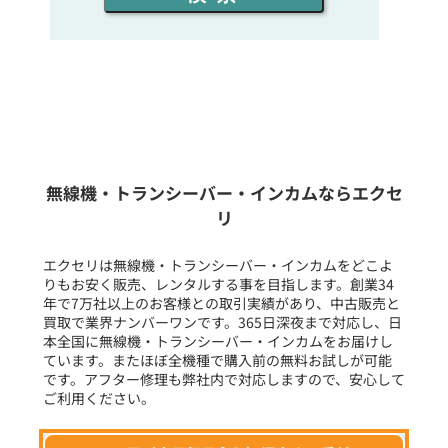
同時通話人数を選ぶ
販売
/
レンタル
/
リース
新品
/
中古
生産終了品を含む
無線機・トランシーバー・インカムならエクセ
リ
フリーワード入力(製品名等)
エクセリは無線機・トランシーバー・インカムをどこよ
りもお安く販売、レンタルする事を目指します。創業34
年で7万社以上のお客様との取引実績があり、中古販売と
選択条件をリセット
買取で業界ナンバーワンです。365日深夜まで対応し、日
本全国に無線機・トランシーバー・インカムをお届けし
ています。またほぼ全機種で購入前の無料お試しが可能
です。アフター修理も弊社内で対応しますので、安心して
ご利用ください。