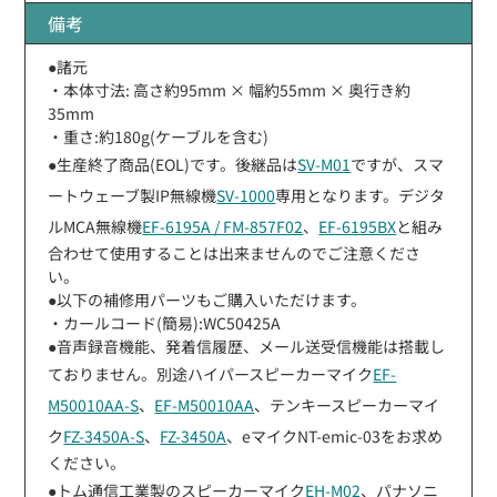
備考
●諸元
・本体寸法: 高さ約95mm × 幅約55mm × 奥行き約
35mm
・重さ:約180g(ケーブルを含む)
●生産終了商品(EOL)です。後継品は
SV-M01
ですが、スマ
ートウェーブ製IP無線機
SV-1000
専用となります。デジタ
ルMCA無線機
EF-6195A / FM-857F02
、
EF-6195BX
と組み
合わせて使用することは出来ませんのでご注意くださ
い。
●以下の補修用パーツもご購入いただけます。
・カールコード(簡易):WC50425A
●音声録音機能、発着信履歴、メール送受信機能は搭載し
ておりません。別途ハイパースピーカーマイク
EF-
M50010AA-S
、
EF-M50010AA
、テンキースピーカーマイ
ク
FZ-3450A-S
、
FZ-3450A
、eマイクNT-emic-03をお求め
ください。
●トム通信工業製のスピーカーマイク
EH-M02
、パナソニ