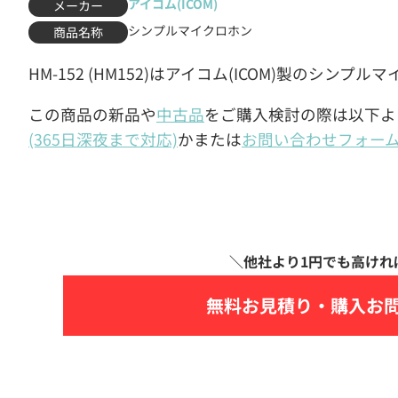
アイコム(ICOM)
メーカー
シンプルマイクロホン
商品名称
HM-152 (HM152)はアイコム(ICOM)製のシンプ
この商品の新品や
中古品
をご購入検討の際は以下よ
(365日深夜まで対応)
かまたは
お問い合わせフォー
無料お見積り・
購入お