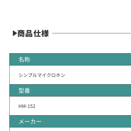
商品仕様
名称
シンプルマイクロホン
型番
HM-152
メーカー