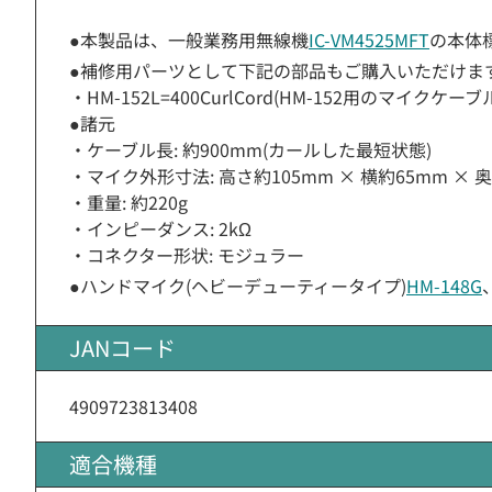
●本製品は、一般業務用無線機
IC-VM4525MFT
の本体
●補修用パーツとして下記の部品もご購入いただけま
・HM-152L=400CurlCord(HM-152用のマイクケーブル )
●諸元
・ケーブル長: 約900mm(カールした最短状態)
・マイク外形寸法: 高さ約105mm × 横約65mm × 
・重量: 約220g
・インピーダンス: 2kΩ
・コネクター形状: モジュラー
●ハンドマイク(ヘビーデューティータイプ)
HM-148G
JANコード
4909723813408
適合機種