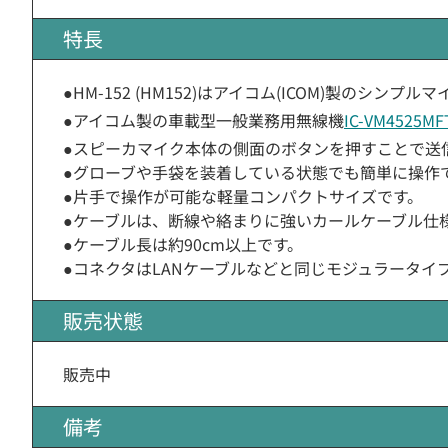
特長
●HM-152 (HM152)はアイコム(ICOM)製のシンプ
●アイコム製の車載型一般業務用無線機
IC-VM4525MF
●スピーカマイク本体の側面のボタンを押すことで送
●グローブや手袋を装着している状態でも簡単に操作
●片手で操作が可能な軽量コンパクトサイズです。
●ケーブルは、断線や絡まりに強いカールケーブル仕
●ケーブル長は約90cm以上です。
●コネクタはLANケーブルなどと同じモジュラータイ
販売状態
販売中
備考