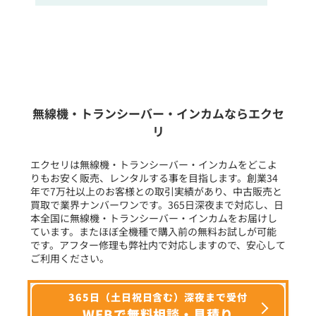
販売
/
レンタル
/
リース
新品
/
中古
生産終了品を含む
無線機・トランシーバー・インカムならエクセ
リ
フリーワード入力(製品名等)
エクセリは無線機・トランシーバー・インカムをどこよ
りもお安く販売、レンタルする事を目指します。創業34
年で7万社以上のお客様との取引実績があり、中古販売と
選択条件をリセット
買取で業界ナンバーワンです。365日深夜まで対応し、日
本全国に無線機・トランシーバー・インカムをお届けし
ています。またほぼ全機種で購入前の無料お試しが可能
です。アフター修理も弊社内で対応しますので、安心して
ご利用ください。
365日（土日祝日含む）深夜まで受付
WEBで無料相談・見積り