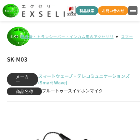
製品検索
お問い合わせ
無線機・トランシーバー・インカム用のアクセサリ
スマートウ
SK-M03
スマートウェーブ・テレコミュニケーションズ
メーカ
ー
(Smart Wave)
ブルートゥースイヤホンマイク
商品名称