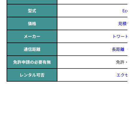
型式
Eco-
価格
見積も
メーカー
トワード(TO
通信距離
長距離
（日
免許申請の必要有無
免許・資
レンタル可否
エクセリ