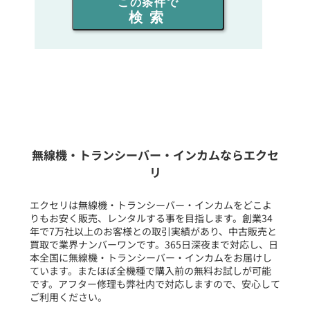
この条件で
検索
同時通話人数を選ぶ
販売
/
レンタル
/
リース
新品
/
中古
生産終了品を含む
無線機・トランシーバー・インカムならエクセ
リ
フリーワード入力(製品名等)
エクセリは無線機・トランシーバー・インカムをどこよ
りもお安く販売、レンタルする事を目指します。創業34
年で7万社以上のお客様との取引実績があり、中古販売と
選択条件をリセット
買取で業界ナンバーワンです。365日深夜まで対応し、日
本全国に無線機・トランシーバー・インカムをお届けし
ています。またほぼ全機種で購入前の無料お試しが可能
です。アフター修理も弊社内で対応しますので、安心して
ご利用ください。