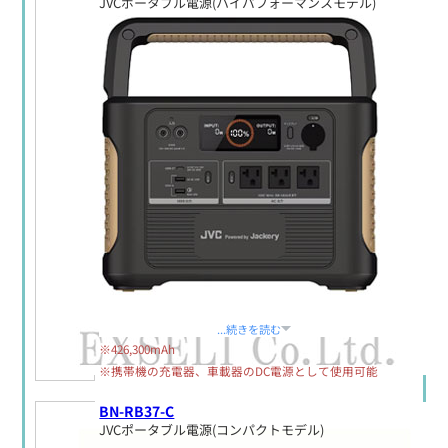
JVCポータブル電源(ハイパフォーマンスモデル)
定価:生産終了
...続きを読む
※426,300mAh
※携帯機の充電器、車載器のDC電源として使用可能
BN-RB37-C
JVCポータブル電源(コンパクトモデル)