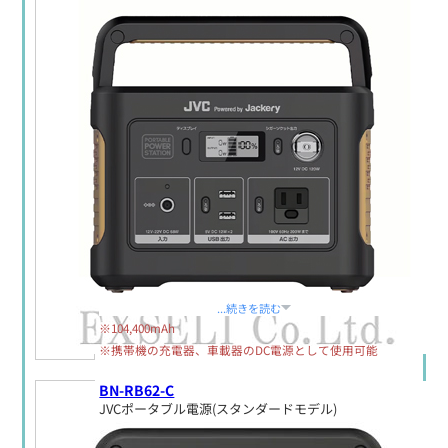
定価:生産終了
...続きを読む
※104,400mAh
※携帯機の充電器、車載器のDC電源として使用可能
BN-RB62-C
JVCポータブル電源(スタンダードモデル)