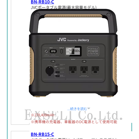
BN-RB10-C
JVCポータブル電源(最大容量モデル)
定価:生産終了
...続きを読む
※278,400mAh
※携帯機の充電器、車載器のDC電源として使用可能
BN-RB15-C