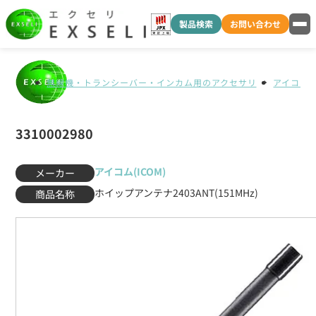
製品検索
お問い合わせ
無線機・トランシーバー・インカム用のアクセサリ
アイコム(I
3310002980
アイコム(ICOM)
メーカー
ホイップアンテナ2403ANT(151MHz)
商品名称