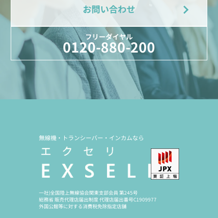
お問い合わせ
フリーダイヤル
0120-880-200
無線機・トランシーバー・インカムなら
一社)全国陸上無線協会関東支部会員 第245号
総務省 販売代理店届出制度 代理店届出番号C1909977
外国公館等に対する消費税免除指定店舗