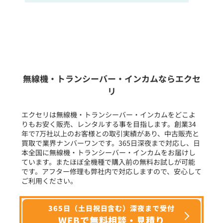
販売
/
レンタル
/
リース
新品
/
中古
生産終了品を含む
無線機・トランシーバー・インカムならエクセ
リ
フリーワード入力(製品名等)
エクセリは無線機・トランシーバー・インカムをどこよ
りもお安く販売、レンタルする事を目指します。創業34
年で7万社以上のお客様との取引実績があり、中古販売と
選択条件をリセット
買取で業界ナンバーワンです。365日深夜まで対応し、日
本全国に無線機・トランシーバー・インカムをお届けし
ています。またほぼ全機種で購入前の無料お試しが可能
です。アフター修理も弊社内で対応しますので、安心して
ご利用ください。
365日（土日祝日含む）深夜まで受付
WEBで無料相談・見積り