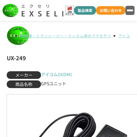
製品検索
お問い合わせ
無線機・トランシーバー・インカム用のアクセサリ
アイコム(I
UX-249
アイコム(ICOM)
メーカー
GPSユニット
商品名称