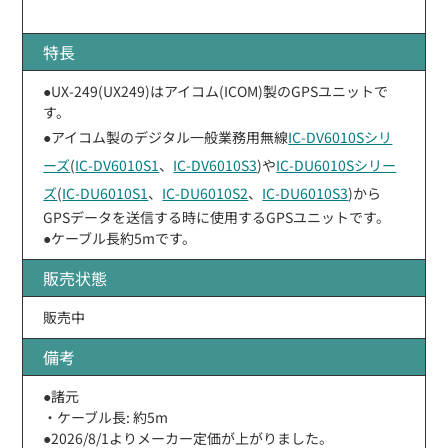
特長
●UX-249(UX249)はアイコム(ICOM)製のGPSユニットで
す。
●アイコム製のデジタル一般業務用無線
IC-DV6010Sシリ
ーズ
(
IC-DV6010S1
、
IC-DV6010S3
)や
IC-DU6010Sシリー
ズ
(
IC-DU6010S1
、
IC-DU6010S2
、
IC-DU6010S3
)から
GPSデータを送信する時に使用するGPSユニットです。
●ケーブル長約5mです。
販売状態
販売中
備考
●諸元
・ケーブル長: 約5m
●2026/8/1よりメーカー定価が上がりました。