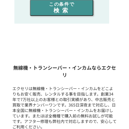
この条件で
検索
同時通話人数を選ぶ
販売
/
レンタル
/
リース
新品
/
中古
生産終了品を含む
無線機・トランシーバー・インカムならエクセ
リ
フリーワード入力(製品名等)
エクセリは無線機・トランシーバー・インカムをどこよ
りもお安く販売、レンタルする事を目指します。創業34
年で7万社以上のお客様との取引実績があり、中古販売と
選択条件をリセット
買取で業界ナンバーワンです。365日深夜まで対応し、日
本全国に無線機・トランシーバー・インカムをお届けし
ています。またほぼ全機種で購入前の無料お試しが可能
です。アフター修理も弊社内で対応しますので、安心して
ご利用ください。