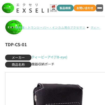
製品検索
お問い合わせ
無線機・トランシーバー・インカム用のアクセサリ
ティービーア
TDP-CS-01
ティービーアイ(TB-eye)
メーカー
機器収納ポーチ
商品名称