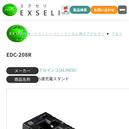
製品検索
お問い合わせ
無線機・トランシーバー・インカム用のアクセサリ
アルインコ(
EDC-208R
アルインコ(ALINCO)
メーカー
5連充電スタンド
商品名称