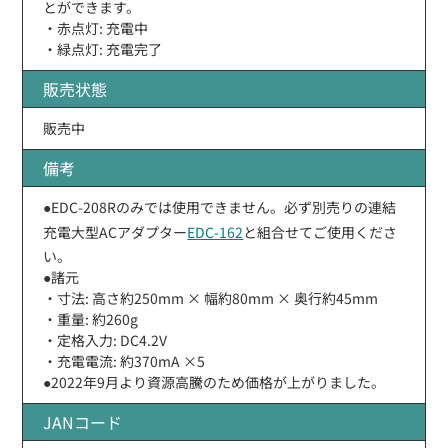
とができます。
・赤点灯: 充電中
・緑点灯: 充電完了
販売状態
販売中
備考
●EDC-208Rのみでは使用できません。必ず別売りの連結
充電大型ACアダプター
EDC-162
と組合せてご使用くださ
い。
●諸元
・寸法: 高さ約250mm × 幅約80mm × 奥行約45mm
・重量: 約260g
・定格入力: DC4.2V
・充電電流: 約370mA ×5
●2022年9月より資源高騰のため価格が上がりました。
JANコード