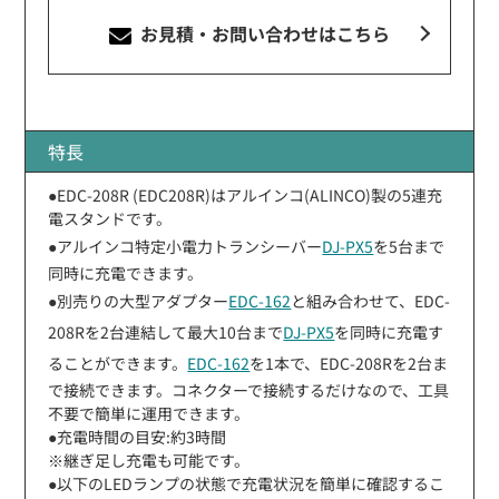
お見積・お問い合わせ
はこちら
特長
●EDC-208R (EDC208R)はアルインコ(ALINCO)製の5連充
電スタンドです。
●アルインコ特定小電力トランシーバー
DJ-PX5
を5台まで
同時に充電できます。
●別売りの大型アダプター
EDC-162
と組み合わせて、EDC-
208Rを2台連結して最大10台まで
DJ-PX5
を同時に充電す
ることができます。
EDC-162
を1本で、EDC-208Rを2台ま
で接続できます。コネクターで接続するだけなので、工具
不要で簡単に運用できます。
●充電時間の目安:約3時間
※継ぎ足し充電も可能です。
●以下のLEDランプの状態で充電状況を簡単に確認するこ