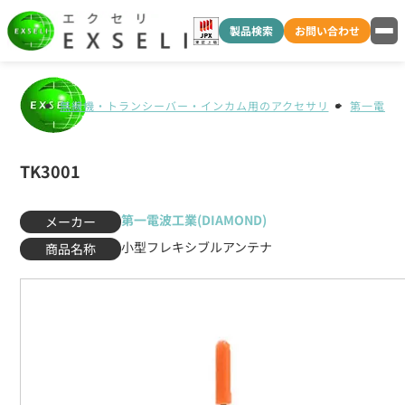
製品検索
お問い合わせ
無線機・トランシーバー・インカム用のアクセサリ
第一電波工業
TK3001
第一電波工業(DIAMOND)
メーカー
小型フレキシブルアンテナ
商品名称