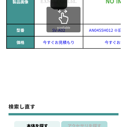
製品画像
scrollable
型番
SV-A02
AN0455H012 ※旧型
価格
今すぐお見積もり
今すぐお見
検索し直す
本体を探す
アクセサリを探す