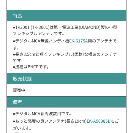
特長
●TK3001 (TK-3001)は第一電波工業(DIAMOND)製の小型
フレキシブルアンテナです。
●デジタルMCA無線ハンディ機
EK-6175A
用のアンテナで
す。
●長さ8.5cmと短くフレキシブル(柔軟)な構造のアンテナ
です。
●接栓はBNCPです。
販売状態
販売中
備考
●デジタルMCA新周波数用です。
●もっと感度の良いアンテナ(長さ19cm)
EK-A50085B
もご
ざいます。