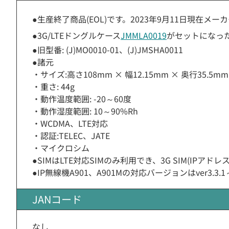
●生産終了商品(EOL)です。2023年9月11日現在メー
●3G/LTEドングルケース
JMMLA0019
がセットになった
●旧型番: (J)MO0010-01、(J)JMSHA0011
●諸元
・サイズ:高さ108mm × 幅12.15mm × 奥行35.5mm
・重さ: 44g
・動作温度範囲: -20～60度
・動作湿度範囲: 10～90%Rh
・WCDMA、LTE対応
・認証:TELEC、JATE
・マイクロシム
●SIMはLTE対応SIMのみ利用でき、3G SIM(IPアド
●IP無線機A901、A901Mの対応バージョンはver3.3
JANコード
なし