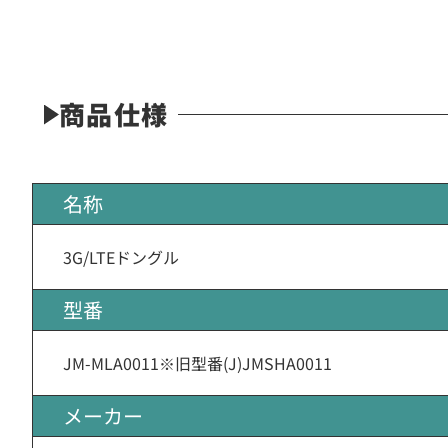
商品仕様
名称
3G/LTEドングル
型番
JM-MLA0011※旧型番(J)JMSHA0011
メーカー