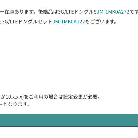
カー在庫あります。後継品は3G/LTEドングルS
JM-1MK0A272
で
3G/LTEドングルセット
JM-1MK0A122
もございます。
レスが10.x.x.x)をご利用の場合は設定変更が必要。
.1～となります。