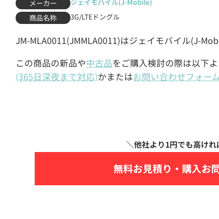
ジェイモバイル(J-Mobile)
メーカー
3G/LTEドングル
商品名称
JM-MLA0011(JMMLA0011)はジェイモバイル(J-Mo
この商品の新品や
中古品
をご購入検討の際は以下よ
(365日深夜まで対応)
かまたは
お問い合わせフォー
無料お見積り・
購入お