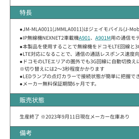
特長
●JM-MLA0011(JMMLA0011)はジェイモバイル(J-Mo
●IP無線機NEXNET2車載機
A901
、
A901M
用の通信モ
●本製品を使用することで無線機をドコモLTE回線と
●LTE対応になることで、通信の通話レスポンス速度
●ドコモのLTEエリアの圏外でも3G回線に自動切換
※切り替えには2〜3秒程度かかります
●LEDランプの点灯カラーで接続状態が簡単に把握で
●メーカー無料保証期間6ヶ月です。
販売状態
生産終了 ※2023年9月11日現在メーカー在庫あり
備考