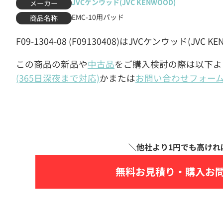
JVCケンウッド(JVC KENWOOD)
メーカー
EMC-10用パッド
商品名称
F09-1304-08 (F09130408)はJVCケンウッド(
この商品の新品や
中古品
をご購入検討の際は以下よ
(365日深夜まで対応)
かまたは
お問い合わせフォー
無料お見積り・
購入お