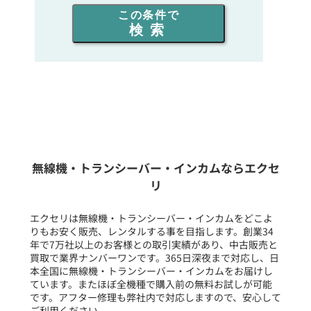
この条件で
検索
同時通話人数を選ぶ
販売
/
レンタル
/
リース
新品
/
中古
生産終了品を含む
無線機・トランシーバー・インカムならエクセ
リ
フリーワード入力(製品名等)
エクセリは無線機・トランシーバー・インカムをどこよ
りもお安く販売、レンタルする事を目指します。創業34
年で7万社以上のお客様との取引実績があり、中古販売と
選択条件をリセット
買取で業界ナンバーワンです。365日深夜まで対応し、日
本全国に無線機・トランシーバー・インカムをお届けし
ています。またほぼ全機種で購入前の無料お試しが可能
です。アフター修理も弊社内で対応しますので、安心して
ご利用ください。