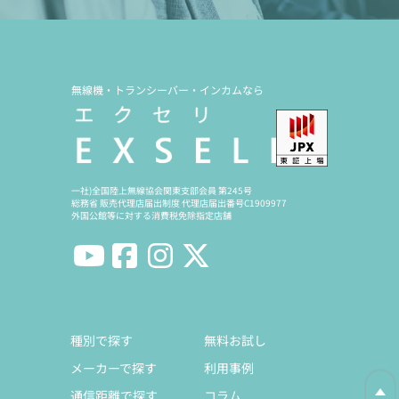
無線機・トランシーバー・インカムなら
一社)全国陸上無線協会関東支部会員 第245号
総務省 販売代理店届出制度 代理店届出番号C1909977
外国公館等に対する消費税免除指定店舗
種別で探す
無料お試し
メーカーで探す
利用事例
通信距離で探す
コラム