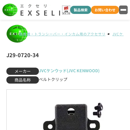
製品検索
お問い合わせ
無線機・トランシーバー・インカム用のアクセサリ
JVCケンウ
J29-0720-34
JVCケンウッド(JVC KENWOOD)
メーカー
ベルトクリップ
商品名称