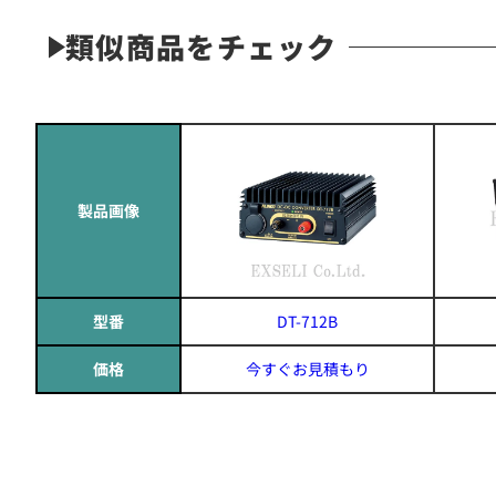
類似商品をチェック
製品画像
型番
DT-712B
価格
今すぐお見積もり