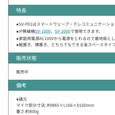
特長
●SV-P01はスマートウェーブ・テレコミュニケーシ
●IP無線機
SV-1000
、
SV-2000
で使用できます。
●家庭用電源AC100Vから電源をとれるので基地局
●縦置き、横置き、どちらでもできる省スペースタイ
販売状態
販売中
備考
●諸元
マイク部分寸法: 約W65×L166×D160mm
重さ:約800g