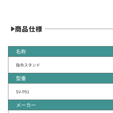
商品仕様
名称
指令スタンド
型番
SV-P01
メーカー