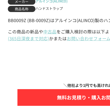
アルインコ(ALINCO)
メーカー
ハンドストラップ
商品名称
BB0009Z (BB-0009Z)はアルインコ(ALINCO
この商品の新品や
中古品
をご購入検討の際は以下よ
(365日深夜まで対応)
かまたは
お問い合わせフォー
無料お見積り・
購入お