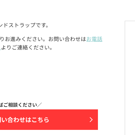
)製のハンドストラップです。
りお進みください。お問い合わせは
お電話
ム
よりご連絡ください。
問い合わせはこちら