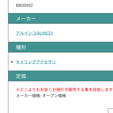
BB0009Z
メーカー
アルインコ(ALINCO)
種別
キャリングアクセサリ
定価
※どこよりもお安くお値引き販売する事を目指します
メーカー価格: オープン価格