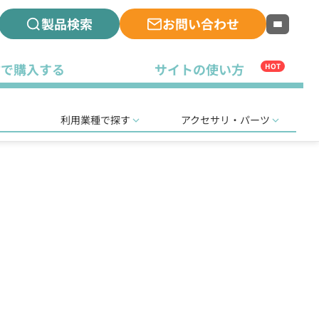
製品検索
お問い合わせ
古で購入する
サイトの使い方
HOT
利用業種で探す
アクセサリ・パーツ