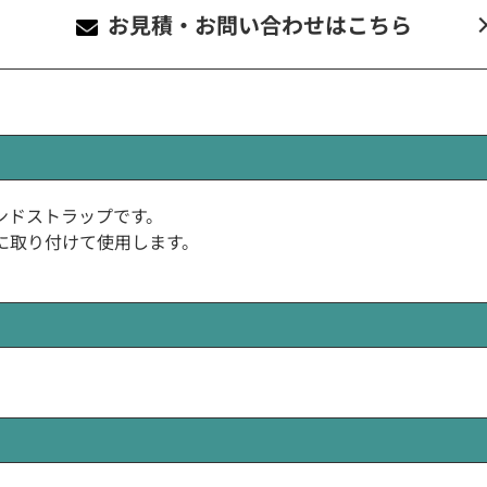
お見積・お問い合わせ
はこちら
製のハンドストラップです。
に取り付けて使用します。