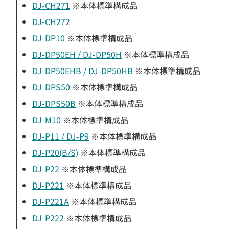
DJ-CH271
※本体標準構成品
DJ-CH272
DJ-DP10
※本体標準構成品
DJ-DP50EH / DJ-DP50H
※本体標準構成品
DJ-DP50EHB / DJ-DP50HB
※本体標準構成品
DJ-DPS50
※本体標準構成品
DJ-DPS50B
※本体標準構成品
DJ-M10
※本体標準構成品
DJ-P11 / DJ-P9
※本体標準構成品
DJ-P20(B/S)
※本体標準構成品
DJ-P22
※本体標準構成品
DJ-P221
※本体標準構成品
DJ-P221A
※本体標準構成品
DJ-P222
※本体標準構成品