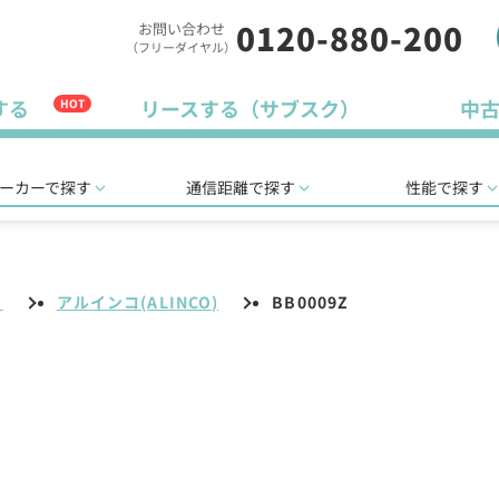
0120-880-200
お問い合わせ
（フリーダイヤル）
する
リースする（サブスク）
中
HOT
ーカーで探す
通信距離で探す
性能で探す
リ
アルインコ(ALINCO)
BB0009Z