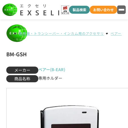
製品検索
お問い合わせ
無線機・トランシーバー・インカム用のアクセサリ
ベアー(B-
BM-GSH
ベアー(B-EAR)
メーカー
専用ホルダー
商品名称