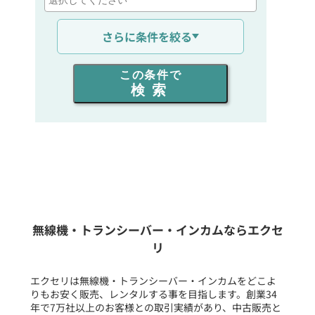
通信距離を選ぶ
さらに条件を絞る
出力を選ぶ
この条件で
検索
同時通話人数を選ぶ
販売
/
レンタル
/
リース
新品
/
中古
生産終了品を含む
無線機・トランシーバー・インカムならエクセ
リ
フリーワード入力(製品名等)
エクセリは無線機・トランシーバー・インカムをどこよ
りもお安く販売、レンタルする事を目指します。創業34
年で7万社以上のお客様との取引実績があり、中古販売と
選択条件をリセット