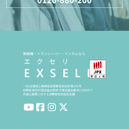
無線機・トランシーバー・インカムなら
一社)全国陸上無線協会関東支部会員 第245号
総務省 販売代理店届出制度 代理店届出番号C1909977
外国公館等に対する消費税免除指定店舗