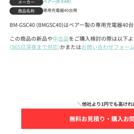
ベアー(B-EAR)
メーカー
専用充電器40台用
商品名称
BM-GSC40 (BMGSC40)はベアー製の専用充電器4
この商品の新品や
中古品
をご購入検討の際は以下よ
(365日深夜まで対応)
かまたは
お問い合わせフォー
無料お見積り・
購入お