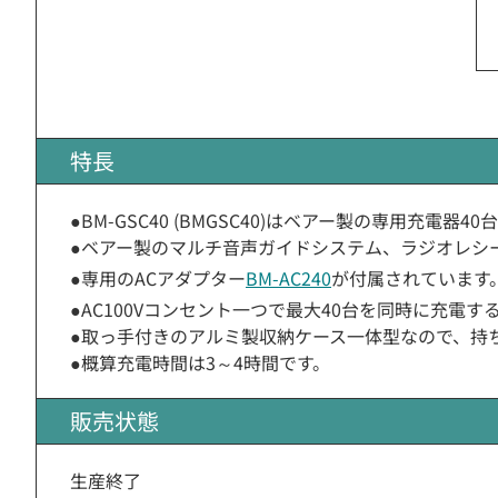
特長
●BM-GSC40 (BMGSC40)はベアー製の専用充電器4
●ベアー製のマルチ音声ガイドシステム、ラジオレシ
●専用のACアダプター
BM-AC240
が付属されています
●AC100Vコンセント一つで最大40台を同時に充電
●取っ手付きのアルミ製収納ケース一体型なので、持
●概算充電時間は3～4時間です。
販売状態
生産終了