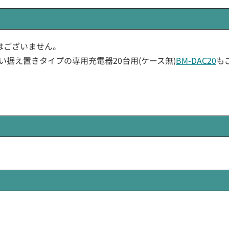
庫はございません。
い据え置きタイプの専用充電器20台用(ケース無)
BM-DAC20
も