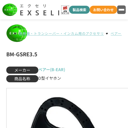
製品検索
お問い合わせ
無線機・トランシーバー・インカム用のアクセサリ
ベアー(B-
BM-GSRE3.5
ベアー(B-EAR)
メーカー
D型イヤホン
商品名称