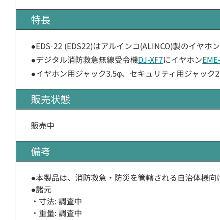
特長
●EDS-22 (EDS22)はアルインコ(ALINCO)製の
●デジタル消防救急無線受令機
DJ-XF7
にイヤホン
EME
●イヤホン用ジャック3.5φ、セキュリティ用ジャック2.
販売状態
販売中
備考
●本製品は、消防救急・防災を管轄される自治体様向
●諸元
・寸法: 調査中
・重量: 調査中